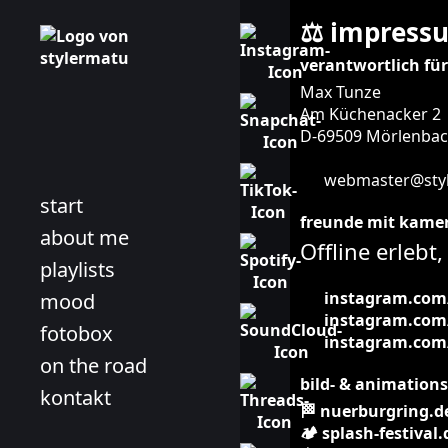
⚖️ impress
verantwortlich für
Max Tunze
Am Küchenacker 2
D-69509 Mörlenba
webmaster@styl
start
freunde mit kamer
about me
Offline erleb
playlists
instagram.com/
mood
instagram.com/
fotobox
instagram.com/
on the road
bild- & animation
kontakt
🏁 nuerburgring.d
🏕️ splash-festival.