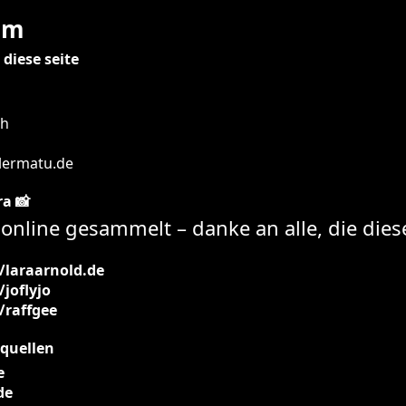
um
 diese seite
ch
ermatu.de
a 📸
t, online gesammelt – danke an alle, die di
laraarnold.de
joflyjo
raffgee
squellen
e
de